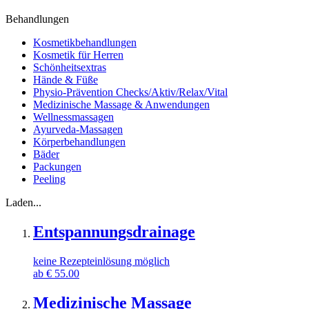
Behandlungen
Kosmetikbehandlungen
Kosmetik für Herren
Schönheitsextras
Hände & Füße
Physio-Prävention Checks/Aktiv/Relax/Vital
Medizinische Massage & Anwendungen
Wellnessmassagen
Ayurveda-Massagen
Körperbehandlungen
Bäder
Packungen
Peeling
Laden...
Entspannungsdrainage
keine Rezepteinlösung möglich
ab
€
55.00
Medizinische Massage