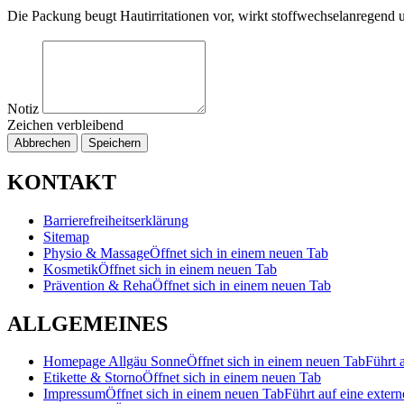
Die Packung beugt Hautirritationen vor, wirkt stoffwechselanregend und
Notiz
Zeichen verbleibend
Abbrechen
Speichern
KONTAKT
Barrierefreiheitserklärung
Sitemap
Physio & Massage
Öffnet sich in einem neuen Tab
Kosmetik
Öffnet sich in einem neuen Tab
Prävention & Reha
Öffnet sich in einem neuen Tab
ALLGEMEINES
Homepage Allgäu Sonne
Öffnet sich in einem neuen Tab
Führt 
Etikette & Storno
Öffnet sich in einem neuen Tab
Impressum
Öffnet sich in einem neuen Tab
Führt auf eine extern